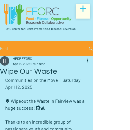
UNC Center for Health Promotion & Disease Prevention
Post
HPDP FFORC
Apr 15, 2025
2 min read
Wipe Out Waste!
Communities on the Move  |  Saturday 
April 12, 2025
🌟 Wipeout the Waste in Fairview was a 
huge success! 💥🚮
Thanks to an incredible group of 
passionate youth and community 